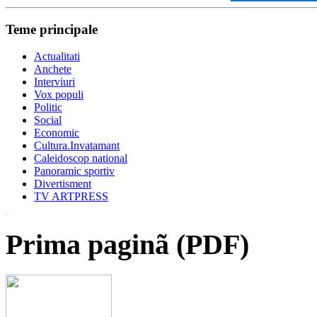
Teme principale
Actualitati
Anchete
Interviuri
Vox populi
Politic
Social
Economic
Cultura.Invatamant
Caleidoscop national
Panoramic sportiv
Divertisment
TV ARTPRESS
Prima paginã (PDF)