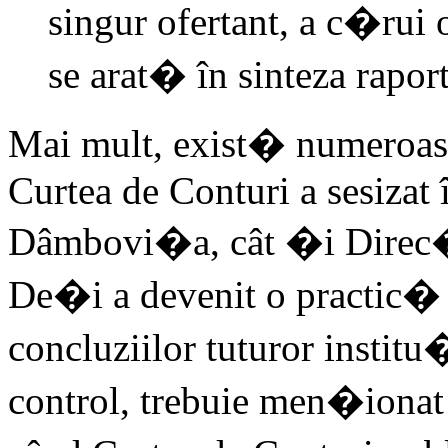
singur ofertant, a c�rui
se arat� în sinteza rapor
Mai mult, exist� numeroase
Curtea de Conturi a sesizat 
Dâmbovi�a, cât �i Direc
De�i a devenit o practic� a
concluziilor tuturor institu
control, trebuie men�iona