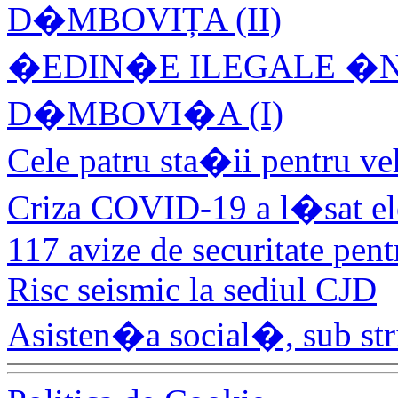
D�MBOVIȚA (II)
�EDIN�E ILEGALE �N 
D�MBOVI�A (I)
Cele patru sta�ii pentru ve
Criza COVID-19 a l�sat el
117 avize de securitate pen
Risc seismic la sediul CJD
Asisten�a social�, sub str