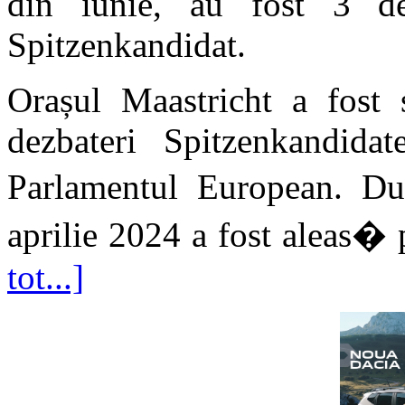
din iunie, au fost 3 dezb
Spitzenkandidat.
Orașul Maastricht a fost 
dezbateri Spitzenkandidat
Parlamentul European. D
aprilie 2024 a fost aleas� p
tot...]