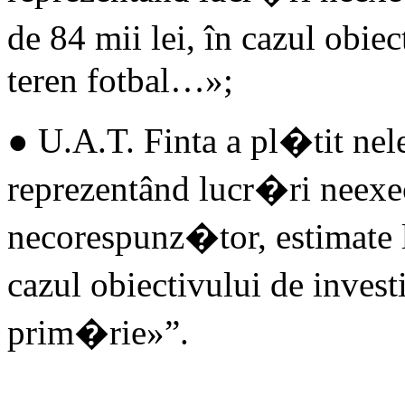
de 84 mii lei, în cazul obie
teren fotbal…»;
● U.A.T. Finta a pl�tit nele
reprezentând lucr�ri neexec
necorespunz�tor, estimate l
cazul obiectivului de inves
prim�rie»”.