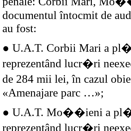
penale: Corbii Mari, Mo�
documentul întocmit de audi
au fost:
● U.A.T. Corbii Mari a pl�ti
reprezentând lucr�ri neexec
de 284 mii lei, în cazul obi
«Amenajare parc …»;
● U.A.T. Mo��ieni a pl�tit
reprezentând lucr�ri neexec