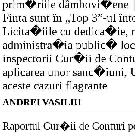
prim�riile dâmbovi�ene 
Finta sunt în „Top 3”-ul în
Licita�iile cu dedica�ie,
administra�ia public� loc
inspectorii Cur�ii de Con
aplicarea unor sanc�iuni, 
aceste cazuri flagrante
ANDREI VASILIU
Raportul Cur�ii de Conturi p