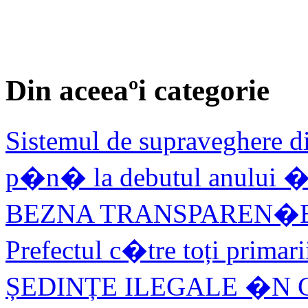
Din aceeaºi categorie
Sistemul de supraveghere d
p�n� la debutul anului �
BEZNA TRANSPAREN�EI
Prefectul c�tre toți primar
ȘEDINȚE ILEGALE �N C