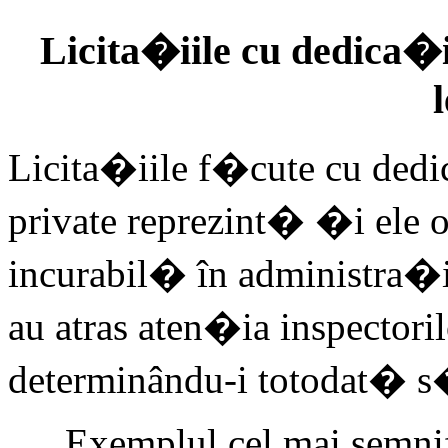
Licita�iile cu dedic
Licita�iile f�cute cu dedi
private reprezint� �i ele
incurabil� în administra
au atras aten�ia inspectori
determinându-i totodat� 
„Exemplul cel mai semnif