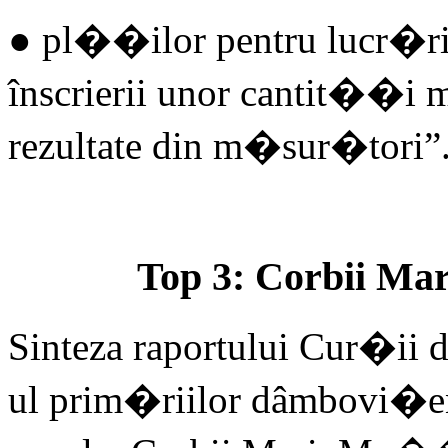
● pl��ilor pentru lucr�ri
înscrierii unor cantit��i ma
rezultate din m�sur�tori”
Top 3: Corbii Ma
Sinteza raportului Cur�ii d
ul prim�riilor dâmbovi�en