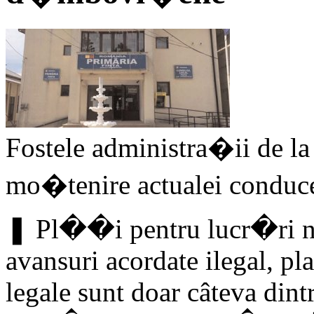
Fostele administra�ii de la
mo�tenire actualei conduc
❚ Pl��i pentru lucr�ri nee
avansuri acordate ilegal, pl
legale sunt doar câteva dint