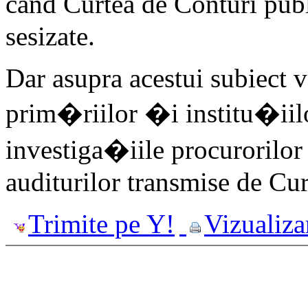
când Curtea de Conturi publ
sesizate.
Dar asupra acestui subiect 
prim�riilor �i institu�ii
investiga�iile procurorilo
auditurilor transmise de Cur
Trimite pe Y!
Vizualiza