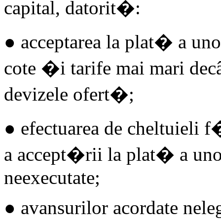
capital, datorit�:
● acceptarea la plat� a un
cote �i tarife mai mari decâ
devizele ofert�;
● efectuarea de cheltuieli
a accept�rii la plat� a un
neexecutate;
● avansurilor acordate neleg