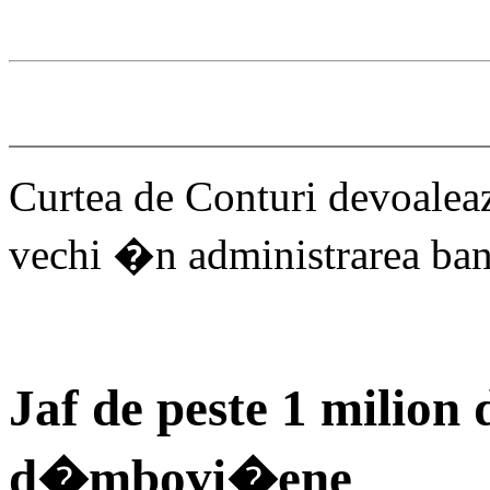
Curtea de Conturi devoalea
vechi �n administrarea bani
Jaf de peste 1 milio
d�mbovi�ene